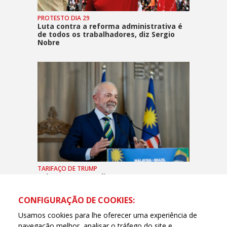
PROTESTO DIA 29
Luta contra a reforma administrativa é
de todos os trabalhadores, diz Sergio
Nobre
TARIFAÇO DE TRUMP
Lula: em poucos dias teremos uma
solução definitiva entre EUA e Brasil
CONFIGURAÇÃO DE COOKIES:
Usamos cookies para lhe oferecer uma experiência de
navegação melhor, analisar o tráfego do site e