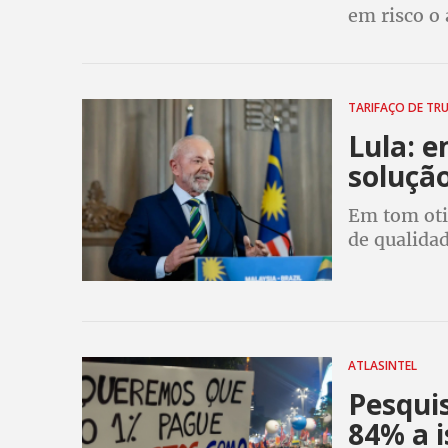
em risco o
TARIFAÇO DE TR
Lula: 
solução
Em tom oti
de qualida
ATLASINTEL
Pesquis
84% a i