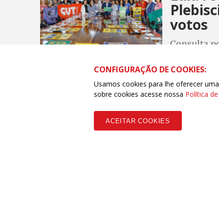
Plebisc
votos
Consulta po
mobilizou t
fim da esca
CONFIGURAÇÃO DE COOKIES:
Usamos cookies para lhe oferecer uma e
sobre cookies acesse nossa
Política d
ECONOMIA
ACEITAR COOKIES
Câmara
quem g
Proposta p