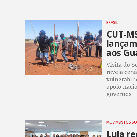
BRASIL
CUT-MS
lançam
aos Gu
Visita do 
revela cen
vulnerabili
apoio nacio
governos
MOVIMENTOS SOC
Lula re