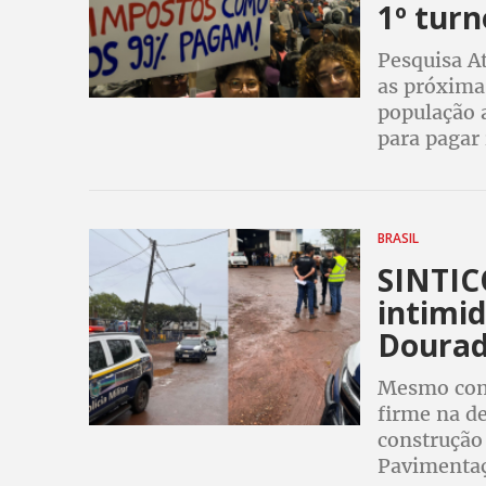
1º turn
Pesquisa At
as próximas
população 
para pagar 
BRASIL
SINTIC
intimid
Doura
Mesmo com 
firme na de
construçã
Pavimentaç