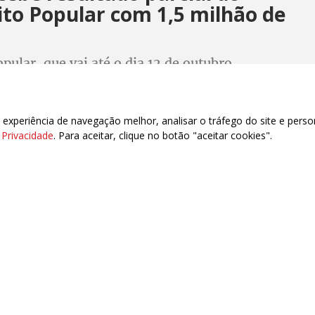
ito Popular com 1,5 milhão de
pular, que vai até o dia 12 de outubro,
odo o país por redução da jornada de trabalho,
la 6x1 e isenção do IR até R$ 5 mil
xperiência de navegação melhor, analisar o tráfego do site e perso
e Privacidade
. Para aceitar, clique no botão "aceitar cookies".
 aprova isenção do IR para
anha até R$ 5 mil
recisa agora ser votada no Senado