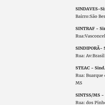
SINDAVES-Sin
Bairro:São 
SINTRAF - Sin
Rua:Vasconc
SINDIPORÃ- Si
Rua: Av:Bra
STEAC - Sind
Rua: Buarque
MS
SINTSS/MS - 
Rua: dos Pin