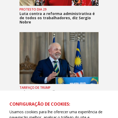
PROTESTO DIA 29
Luta contra a reforma administrativa é
de todos os trabalhadores, diz Sergio
Nobre
TARIFAÇO DE TRUMP
Lula: em poucos dias teremos uma
solução definitiva entre EUA e Brasil
CONFIGURAÇÃO DE COOKIES:
Usamos cookies para lhe oferecer uma experiência de
navegação melhor, analisar o tráfego do site e