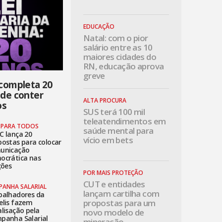
EDUCAÇÃO
Natal: com o pior
salário entre as 10
maiores cidades do
RN, educação aprova
greve
 completa 20
 de conter
ALTA PROCURA
os
SUS terá 100 mil
teleatendimentos em
 PARA TODOS
saúde mental para
C lança 20
vício em bets
postas para colocar
unicação
ocrática nas
ções
POR MAIS PROTEÇÃO
CUT e entidades
PANHA SALARIAL
lançam cartilha com
balhadores da
propostas para um
elis fazem
lisação pela
novo modelo de
panha Salarial
mineração