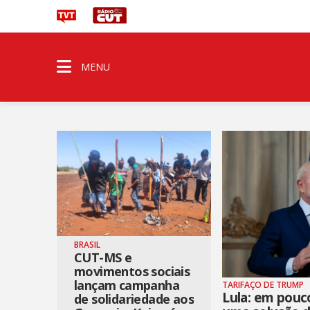
MENU
BRASIL
CUT-MS e
movimentos sociais
lançam campanha
TARIFAÇO DE TRUMP
Lula: em pouc
de solidariedade aos