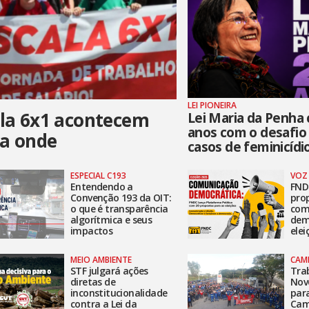
LEI PIONEIRA
ala 6x1 acontecem
Lei Maria da Penha
anos com o desafio
ba onde
casos de feminicídi
ESPECIAL C193
VOZ
Entendendo a
FND
Convenção 193 da OIT:
pro
o que é transparência
com
algorítmica e seus
dem
impactos
elei
MEIO AMBIENTE
CAM
STF julgará ações
Tra
diretas de
Nov
inconstitucionalidade
para
contra a Lei da
Cam