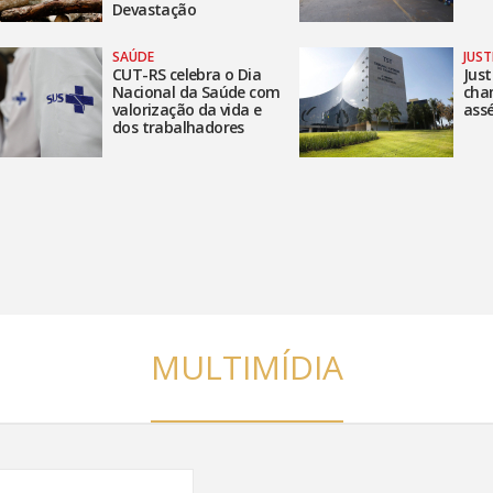
Devastação
SAÚDE
JUST
CUT-RS celebra o Dia
Just
Nacional da Saúde com
cha
valorização da vida e
assé
dos trabalhadores
MULTIMÍDIA