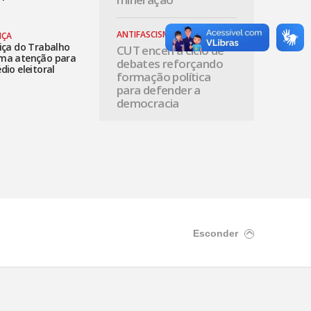
ANTIFASCISMO
IÇA
iça do Trabalho
CUT encerra ciclo de
ma atenção para
debates reforçando
dio eleitoral
formação política
para defender a
democracia
Esconder