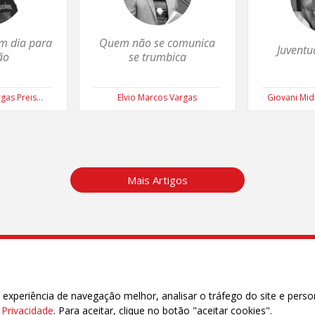
m dia para
Quem não se comunica
Juventu
ão
se trumbica
gas Preis...
Elvio Marcos Vargas
Giovani Mid
Mais Artigos
 MATO GROSSO DO SUL
o Tomé | CEP 79002-339 | Campo Grande | MS
xperiência de navegação melhor, analisar o tráfego do site e perso
.cut-ms.org.br | e-mail: cutms.cut@gmail.com
e Privacidade
. Para aceitar, clique no botão "aceitar cookies".