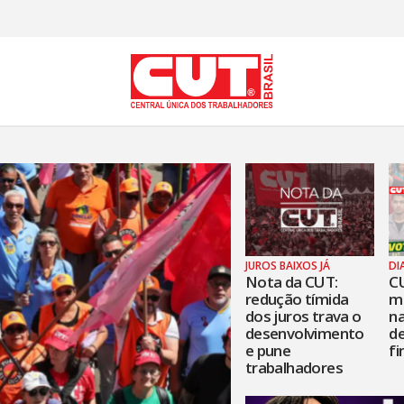
JUROS BAIXOS JÁ
DI
Nota da CUT:
C
redução tímida
mo
dos juros trava o
na
desenvolvimento
de
e pune
fi
trabalhadores