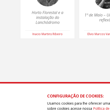
Horto Florestal e a
1º de Maio – U
instalação do
reflex
Lanchódromo
Inacio Martins Ribeiro
Elvio Marcos Var
CONFIGURAÇÃO DE COOKIES:
CENTRAL ÚNICA DOS TRABALHADORES DO
Travessa Coronel Edgarde Gomes, 49 | Sã
Usamos cookies para lhe oferecer uma e
Fone: (55 67) 3325.9406 / 3325.8378 | www
sobre cookies acesse nossa
Política d