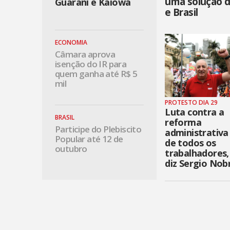
uma solução d
Guarani e Kaiowá
e Brasil
ECONOMIA
Câmara aprova
isenção do IR para
quem ganha até R$ 5
mil
PROTESTO DIA 29
Luta contra a
BRASIL
reforma
Participe do Plebiscito
administrativa
Popular até 12 de
de todos os
outubro
trabalhadores,
diz Sergio Nob