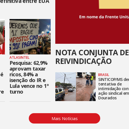
efinitiva entre EUA
NOTA CONJUNTA DE
ATLASINTEL
REIVINDICAÇÃO
Pesquisa: 62,9%
aprovam taxar
 é
ricos, 84% a
BRASIL
isenção do IR e
SINTICOP/MS de
tentativa de
Lula vence no 1º
intimidação con
re
turno
ação sindical e
Dourados
Mais Notícias